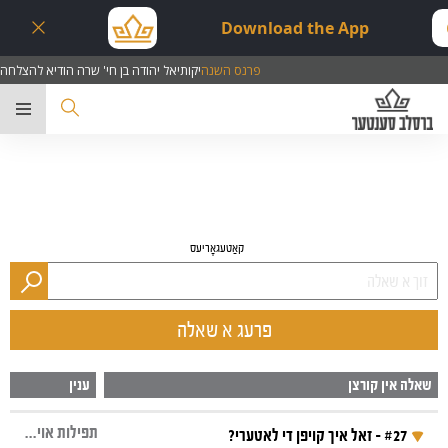
Download the App
דה בן חי' שרה הודיא להצלחה
פרנס השנה
יקותיאל י
ער
קאַטעגאָריעס
פרעג א שאלה
שאלה אין קורצן
ענין
תפילות אויף אידיש, תפילה והתבודדות, אשר בנחל, פרנסה, פירושים, לאטערי
#27 - זאל איך קויפן די לאטערי?