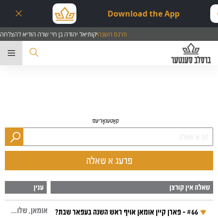
Download the App
פרנס השנה
יקותיאל יהודה בן חי' שרה הודיא להצלחה
ער
קאַטעגאָריעס
פרעג א שאלה
שאלה אין קורצן
ענין
אומאן, שלום בית, שבת קודש, ראש השנה
#66 - פארן קיין אומאן אויף ראש השנה בעפאר שבת?