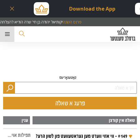
Download the App
ה הודיא להצלחה
פרנס השנה
יקותיאל יהודה בן חי' 
ער
קאַטעגאָריעס
פרעג א שאלה
שאלה אין קורצן
ענין
תפילות אויף אידיש, תפילה והתבודדות, שמחה, תשובה, מדות טובות, עצבות, לשון הרע
#149 - ווי אזוי ווערט מען געראטעוועט פון לשון הרע?