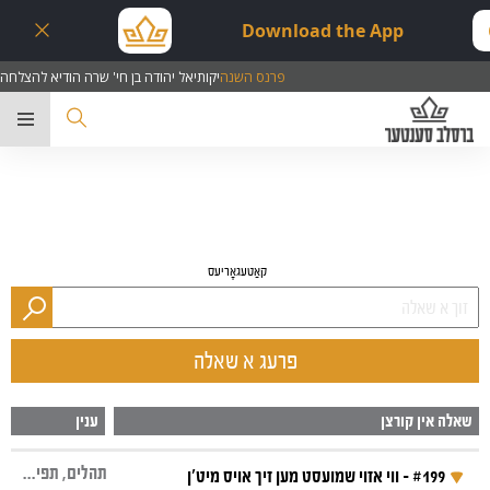
Download the App
 להצלחה
פרנס השנה
יקותיאל יהודה בן חי' שרה הוד
ער
קאַטעגאָריעס
פרעג א שאלה
שאלה אין קורצן
ענין
תהלים, תפילה והתבודדות
#199 - ווי אזוי שמועסט מען זיך אויס מיט'ן