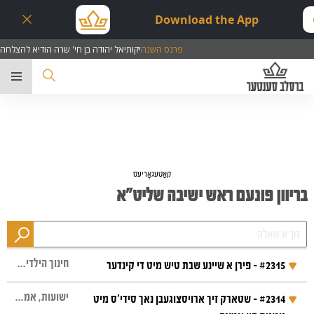
Download the App
פרנס השנה
יקותיאל יהודה בן חי' שרה הודיא להצלחה
ער
קאַטעגאָריעס
בריוון פונעם ראש ישיבה שליט"א
חינוך הילדים, שבת קודש, תכלית, פאליטיק
#2315 - פירן א שיינע שבת טיש מיט די קינדער
ישועות, אמונה, ניגונים
#2314 - שטארק זיך ארויסצוגעבן נאך סידי'ס מיט