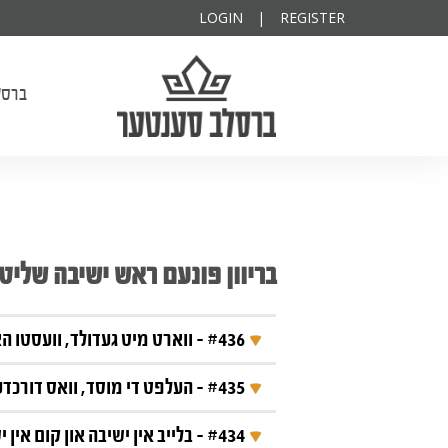
ודיא להצלחה
פרנס השנה
יקותיא
LOGIN
|
REGISTER
ברסלב סענטער
ברסל
בריוון פונעם ראש ישיבה שליט
#436 - ווארט מיט געדולד, וועסטו האבן א גליקליך לעבן
#435 - העלפט די מוסד, וואס דורכדעם העלפט איר זיך אליינס
בעזרת ה' יתברך
#434 - בלייב אין ישיבה און קום אין ישיבה יעדן טאג