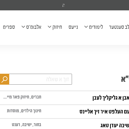
ל יהודה בן חי' שרה הודיא להצלחה
ב סענטער
לימודים
נייעס
חיזוק
אלבום'ס
ספרים
לוח השיעורים
פראגעס
בילדער
בריוון
קליפּס
מכתב יומי
שיעורים
"א
ארטיקלען
אודיאו שיעורים
היכל הנגינה
חברים, חיזוק פאר מיידלעך, התחזקות
חינוך הילדים, מוסדות
בחור, ישיבה, רענט