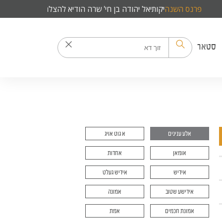
פרנס השנה
יקותיאל יהודה בן חי' שרה הודיא להצלחה
סטאר
אלע ענינים
א גוט אויג
אומאן
אחדות
אידיש
אידיש געלט
אידישע שטוב
אמונה
אמונת חכמים
אמת