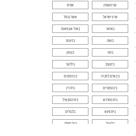
אני מאמין
אפיס
ארץ ישראל
אשר בנחל
באזאר
בארד און פאות
בושה
בזיונות
בחור
בטחון
ביזנעס
בילדער
בין אדם לחבירו
בין הזמנים
בין המצרים
בית דין
בית המדרש
בית התבשיל
בית פיגא
בלבולים
בלעטל
בעל תפלה
בר מצוה
בריוו