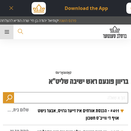
Download the App
פרנס השנה
יקותיאל יהודה בן חי' שרה הודיא להצלחה
ער
קאַטעגאָריעס
בריוון פונעם ראש ישיבה שליט"א
שלום בית, הכנסת אורחים, רענט
#411 - הכנסת אורחים איז זייער גרויס, אבער נישט
אויף די ווייב'ס חשבון